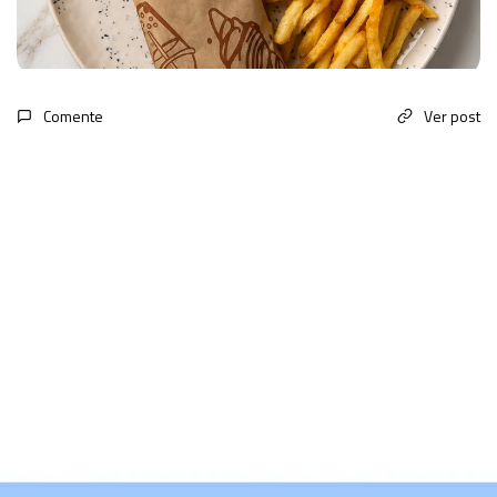
Comente
Ver post