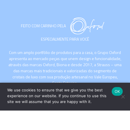
FEITO COM CARINHO PELA
ESPECIALMENTE PARA VOCÊ
Com um amplo portfólio de produtos para a casa, o Grupo Oxford
apresenta ao mercado peças que unem design e funcionalidade,
através das marcas Oxford, Biona e desde 2017, a Strauss – uma
das marcas mais tradicionais e valorizadas do segmento de
cristais de luxo com sua produção artesanal no Vale Europeu,
Santa Catarina.
We use cookies to ensure that we give you the best
OK
experience on our website. If you continue to use this
site we will assume that you are happy with it.
INSTITUCIONAL