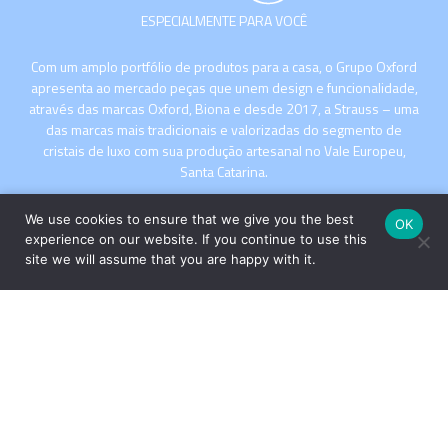
ESPECIALMENTE PARA VOCÊ
Com um amplo portfólio de produtos para a casa, o Grupo Oxford
apresenta ao mercado peças que unem design e funcionalidade,
através das marcas Oxford, Biona e desde 2017, a Strauss – uma
das marcas mais tradicionais e valorizadas do segmento de
cristais de luxo com sua produção artesanal no Vale Europeu,
Santa Catarina.
We use cookies to ensure that we give you the best
OK
experience on our website. If you continue to use this
site we will assume that you are happy with it.
INSTITUCIONAL
COMPRE
Copyright © 2026