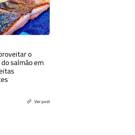
roveitar o
 do salmão em
eitas
tes
Ver post