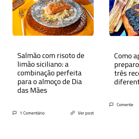
Salmão com risoto de
Como ap
limão siciliano: a
preparo
combinação perfeita
três rec
para o almoço de Dia
diferen
das Mães
Comente
1 Comentário
Ver post