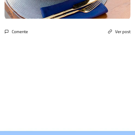
Comente
Ver post