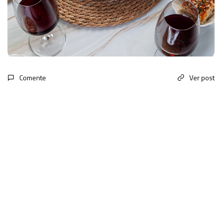
Comente
Ver post