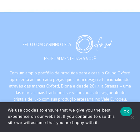
FEITO COM CARINHO PELA
ESPECIALMENTE PARA VOCÊ
Com um amplo portfólio de produtos para a casa, o Grupo Oxford
apresenta ao mercado peças que unem design e funcionalidade,
através das marcas Oxford, Biona e desde 2017, a Strauss – uma
das marcas mais tradicionais e valorizadas do segmento de
cristais de luxo com sua produção artesanal no Vale Europeu,
Santa Catarina.
We use cookies to ensure that we give you the best
OK
experience on our website. If you continue to use this
site we will assume that you are happy with it.