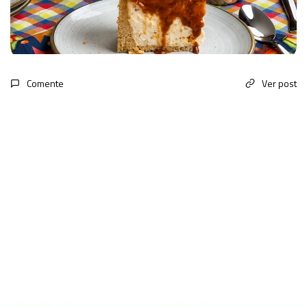
Comente
Ver post