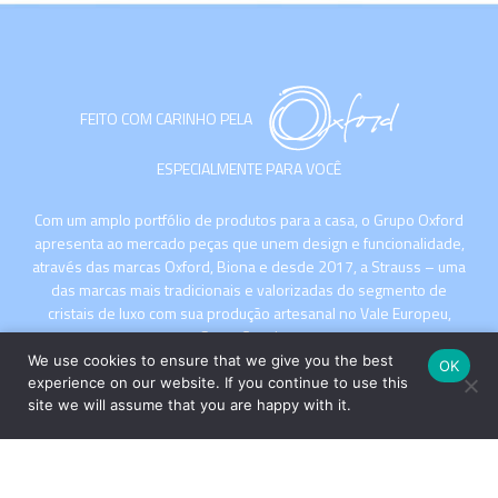
FEITO COM CARINHO PELA
ESPECIALMENTE PARA VOCÊ
Com um amplo portfólio de produtos para a casa, o Grupo Oxford
apresenta ao mercado peças que unem design e funcionalidade,
através das marcas Oxford, Biona e desde 2017, a Strauss – uma
das marcas mais tradicionais e valorizadas do segmento de
cristais de luxo com sua produção artesanal no Vale Europeu,
Santa Catarina.
We use cookies to ensure that we give you the best
OK
experience on our website. If you continue to use this
site we will assume that you are happy with it.