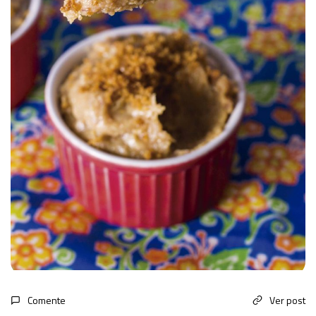
Comente
Ver post