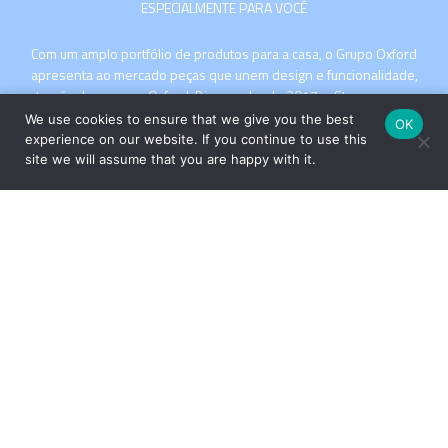
ESPECIALMENTE PARA VOCÊ
Com um amplo portfólio de produtos para a casa, o Grupo Oxford
apresenta ao mercado peças que unem design e funcionalidade,
através das marcas Oxford, Biona e desde 2017, a Strauss – uma
das marcas mais tradicionais e valorizadas do segmento de
We use cookies to ensure that we give you the best
OK
cristais de luxo com sua produção artesanal no Vale Europeu,
experience on our website. If you continue to use this
Santa Catarina.
site we will assume that you are happy with it.
INSTITUCIONAL
COMPRE
Copyright © 2026