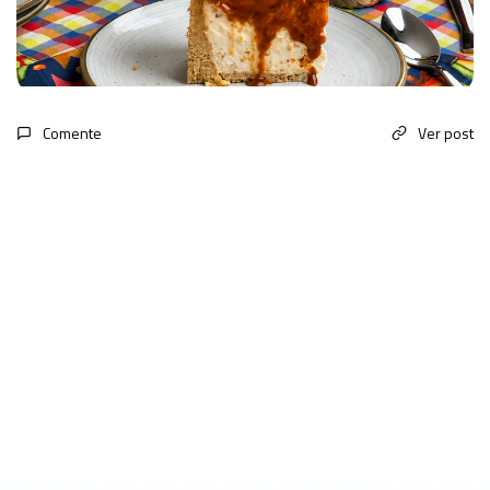
Comente
Ver post