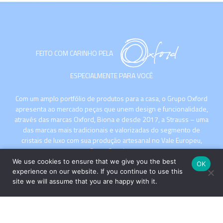
FEITO COM CARINHO PELA
ESPECIALMENTE PARA VOCÊ
Com um amplo portfólio de produtos para a casa, o Grupo Oxford
apresenta ao mercado peças que unem design e funcionalidade,
através das marcas Oxford, Biona e desde 2017, a Strauss – uma
das marcas mais tradicionais e valorizadas do segmento de
cristais de luxo com sua produção artesanal no Vale Europeu,
Santa Catarina.
We use cookies to ensure that we give you the best
OK
experience on our website. If you continue to use this
site we will assume that you are happy with it.