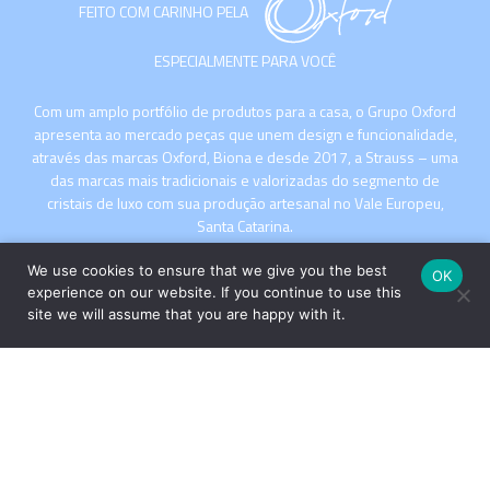
FEITO COM CARINHO PELA
ESPECIALMENTE PARA VOCÊ
Com um amplo portfólio de produtos para a casa, o Grupo Oxford
apresenta ao mercado peças que unem design e funcionalidade,
através das marcas Oxford, Biona e desde 2017, a Strauss – uma
das marcas mais tradicionais e valorizadas do segmento de
cristais de luxo com sua produção artesanal no Vale Europeu,
Santa Catarina.
We use cookies to ensure that we give you the best
OK
experience on our website. If you continue to use this
site we will assume that you are happy with it.
INSTITUCIONAL
COMPRE