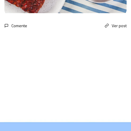
Comente
Ver post