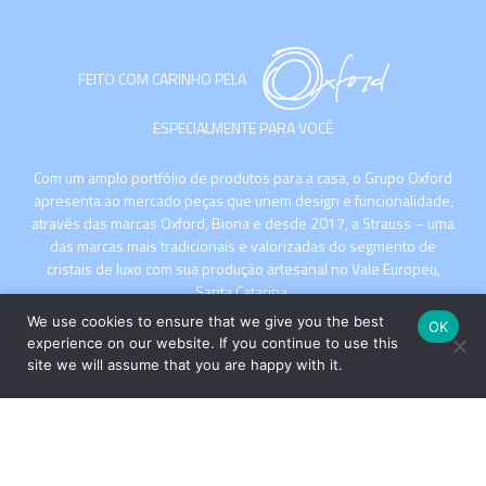
FEITO COM CARINHO PELA
ESPECIALMENTE PARA VOCÊ
Com um amplo portfólio de produtos para a casa, o Grupo Oxford
apresenta ao mercado peças que unem design e funcionalidade,
através das marcas Oxford, Biona e desde 2017, a Strauss – uma
das marcas mais tradicionais e valorizadas do segmento de
cristais de luxo com sua produção artesanal no Vale Europeu,
Santa Catarina.
We use cookies to ensure that we give you the best
OK
experience on our website. If you continue to use this
site we will assume that you are happy with it.
INSTITUCIONAL