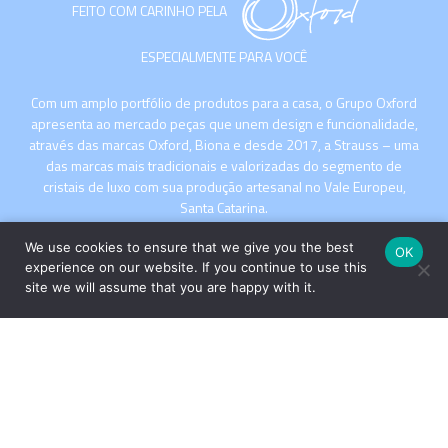
FEITO COM CARINHO PELA
ESPECIALMENTE PARA VOCÊ
Com um amplo portfólio de produtos para a casa, o Grupo Oxford
apresenta ao mercado peças que unem design e funcionalidade,
através das marcas Oxford, Biona e desde 2017, a Strauss – uma
das marcas mais tradicionais e valorizadas do segmento de
cristais de luxo com sua produção artesanal no Vale Europeu,
Santa Catarina.
We use cookies to ensure that we give you the best
OK
experience on our website. If you continue to use this
site we will assume that you are happy with it.
INSTITUCIONAL
COMPRE