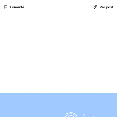
Comente
Ver post