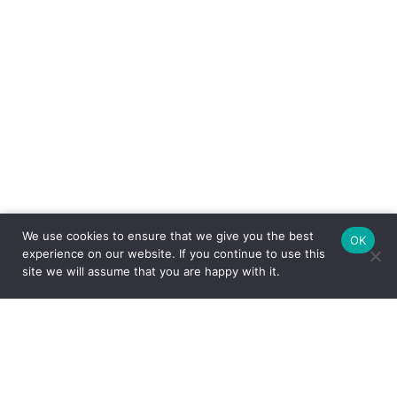
We use cookies to ensure that we give you the best
OK
experience on our website. If you continue to use this
site we will assume that you are happy with it.
FEITO COM CARINHO PELA
ESPECIALMENTE PARA VOCÊ