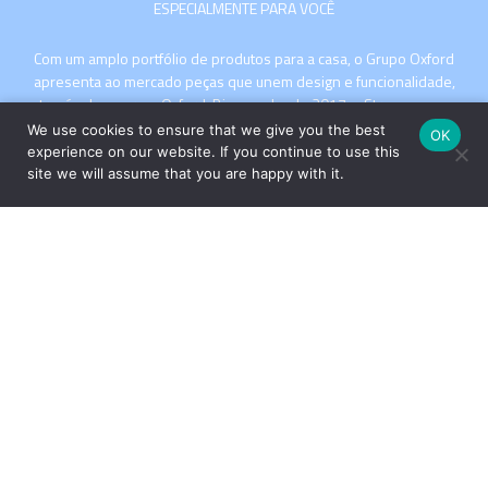
ESPECIALMENTE PARA VOCÊ
Com um amplo portfólio de produtos para a casa, o Grupo Oxford
apresenta ao mercado peças que unem design e funcionalidade,
através das marcas Oxford, Biona e desde 2017, a Strauss – uma
das marcas mais tradicionais e valorizadas do segmento de
We use cookies to ensure that we give you the best
OK
cristais de luxo com sua produção artesanal no Vale Europeu,
experience on our website. If you continue to use this
Santa Catarina.
site we will assume that you are happy with it.
INSTITUCIONAL
COMPRE
Copyright © 2026