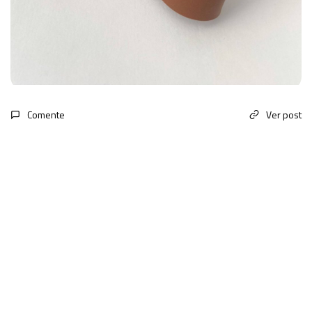
Comente
Ver post