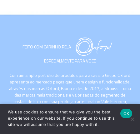
FEITO COM CARINHO PELA
ESPECIALMENTE PARA VOCÊ
Com um amplo portfólio de produtos para a casa, o Grupo Oxford
apresenta ao mercado peças que unem design e funcionalidade,
através das marcas Oxford, Biona e desde 2017, a Strauss – uma
das marcas mais tradicionais e valorizadas do segmento de
cristais de luxo com sua produção artesanal no Vale Europeu,
Santa Catarina.
We use cookies to ensure that we give you the best
OK
experience on our website. If you continue to use this
site we will assume that you are happy with it.