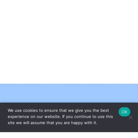
We use cookies to ensure that we give you the best
OK
FEITO COM CARINHO PELA
experience on our website. If you continue to use this
site we will assume that you are happy with it.
ESPECIALMENTE PARA VOCÊ