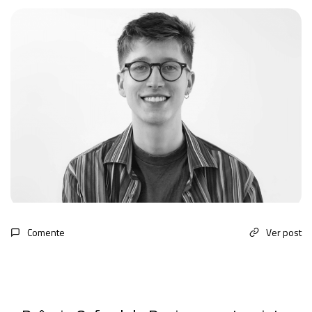
Comente
Ver post