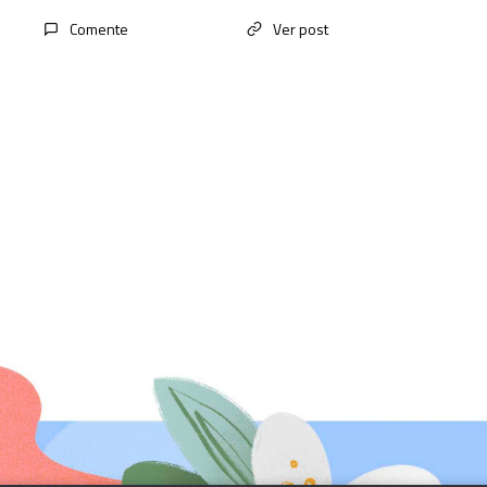
Comente
Ver post