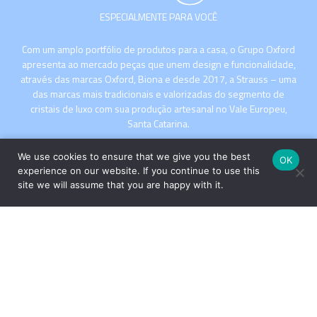
ESPECIALMENTE PARA VOCÊ
Com um amplo portfólio de produtos para a casa, o Grupo Oxford
apresenta ao mercado peças que unem design e funcionalidade,
através das marcas Oxford, Biona e desde 2017, a Strauss – uma
das marcas mais tradicionais e valorizadas do segmento de
cristais de luxo com sua produção artesanal no Vale Europeu,
Santa Catarina.
We use cookies to ensure that we give you the best
OK
experience on our website. If you continue to use this
site we will assume that you are happy with it.
INSTITUCIONAL
COMPRE
Copyright © 2026