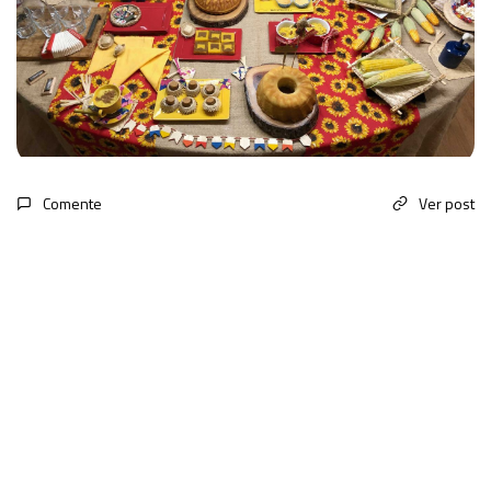
Comente
Ver post