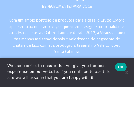
ESPECIALMENTE PARA VOCÊ
Com um amplo portfólio de produtos para a casa, o Grupo Oxford
apresenta ao mercado peças que unem design e funcionalidade,
através das marcas Oxford, Biona e desde 2017, a Strauss – uma
das marcas mais tradicionais e valorizadas do segmento de
cristais de luxo com sua produção artesanal no Vale Europeu,
Santa Catarina.
We use cookies to ensure that we give you the best
OK
experience on our website. If you continue to use this
site we will assume that you are happy with it.
INSTITUCIONAL
COMPRE
Copyright © 2026