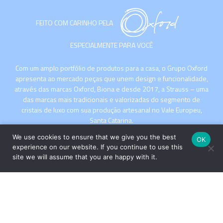
FEITO COM CARINHO PELA
ESPECIALMENTE PARA VOCÊ
Com um amplo portfólio de produtos para a casa, o Grupo Oxford
apresenta ao mercado peças que unem design e funcionalidade,
através das marcas Oxford, Biona e desde 2017, a Strauss – uma
das marcas mais tradicionais e valorizadas do segmento de
cristais de luxo com sua produção artesanal no Vale Europeu,
Santa Catarina.
We use cookies to ensure that we give you the best
OK
experience on our website. If you continue to use this
site we will assume that you are happy with it.
INSTITUCIONAL
COMPRE