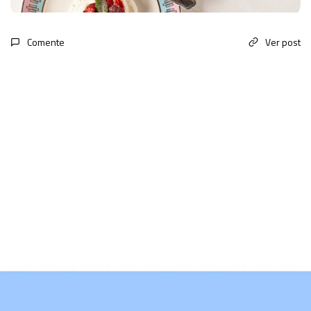
Comente
Ver post