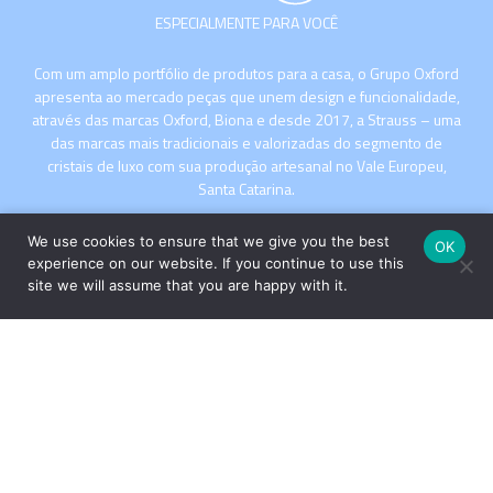
ESPECIALMENTE PARA VOCÊ
Com um amplo portfólio de produtos para a casa, o Grupo Oxford
apresenta ao mercado peças que unem design e funcionalidade,
através das marcas Oxford, Biona e desde 2017, a Strauss – uma
das marcas mais tradicionais e valorizadas do segmento de
cristais de luxo com sua produção artesanal no Vale Europeu,
Santa Catarina.
We use cookies to ensure that we give you the best
OK
experience on our website. If you continue to use this
site we will assume that you are happy with it.
INSTITUCIONAL
COMPRE
Copyright © 2026