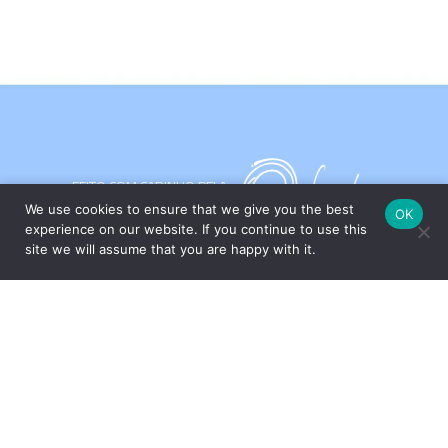
FEITO COM CARINHO PELA
We use cookies to ensure that we give you the best
OK
experience on our website. If you continue to use this
ESPECIALMENTE PARA VOCÊ
site we will assume that you are happy with it.
Com um amplo portfólio de produtos para a casa, o Grupo Oxford
apresenta ao mercado peças que unem design e funcionalidade,
através das marcas Oxford, Biona e desde 2017, a Strauss – uma
das marcas mais tradicionais e valorizadas do segmento de
cristais de luxo com sua produção artesanal no Vale Europeu,
Santa Catarina.