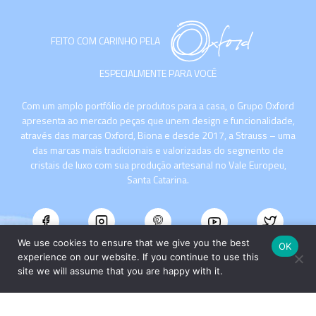
FEITO COM CARINHO PELA
ESPECIALMENTE PARA VOCÊ
Com um amplo portfólio de produtos para a casa, o Grupo Oxford
apresenta ao mercado peças que unem design e funcionalidade,
através das marcas Oxford, Biona e desde 2017, a Strauss – uma
das marcas mais tradicionais e valorizadas do segmento de
cristais de luxo com sua produção artesanal no Vale Europeu,
Santa Catarina.
We use cookies to ensure that we give you the best
OK
experience on our website. If you continue to use this
site we will assume that you are happy with it.
INSTITUCIONAL