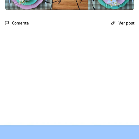
Comente
Ver post