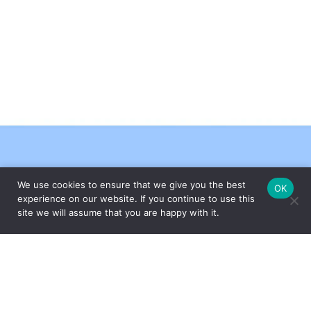
We use cookies to ensure that we give you the best
OK
FEITO COM CARINHO PELA
experience on our website. If you continue to use this
site we will assume that you are happy with it.
ESPECIALMENTE PARA VOCÊ
Com um amplo portfólio de produtos para a casa, o Grupo Oxford
apresenta ao mercado peças que unem design e funcionalidade,
através das marcas Oxford, Biona e desde 2017, a Strauss – uma
das marcas mais tradicionais e valorizadas do segmento de