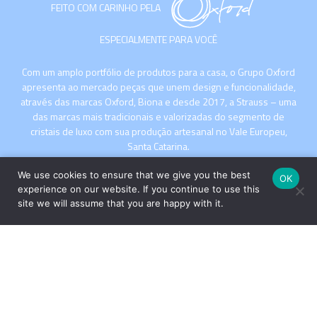
FEITO COM CARINHO PELA
ESPECIALMENTE PARA VOCÊ
Com um amplo portfólio de produtos para a casa, o Grupo Oxford
apresenta ao mercado peças que unem design e funcionalidade,
através das marcas Oxford, Biona e desde 2017, a Strauss – uma
das marcas mais tradicionais e valorizadas do segmento de
cristais de luxo com sua produção artesanal no Vale Europeu,
Santa Catarina.
We use cookies to ensure that we give you the best
OK
experience on our website. If you continue to use this
site we will assume that you are happy with it.
INSTITUCIONAL
COMPRE