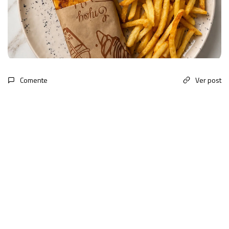
Comente
Ver post