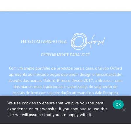
FEITO COM CARINHO PELA
ESPECIALMENTE PARA VOCÊ
Com um amplo portfólio de produtos para a casa, o Grupo Oxford
apresenta ao mercado peças que unem design e funcionalidade,
através das marcas Oxford, Biona e desde 2017, a Strauss – uma
das marcas mais tradicionais e valorizadas do segmento de
cristais de luxo com sua produção artesanal no Vale Europeu,
Santa Catarina.
We use cookies to ensure that we give you the best
OK
experience on our website. If you continue to use this
site we will assume that you are happy with it.