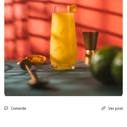
Comente
Ver post