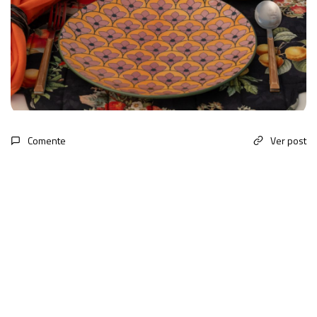
Comente
Ver post