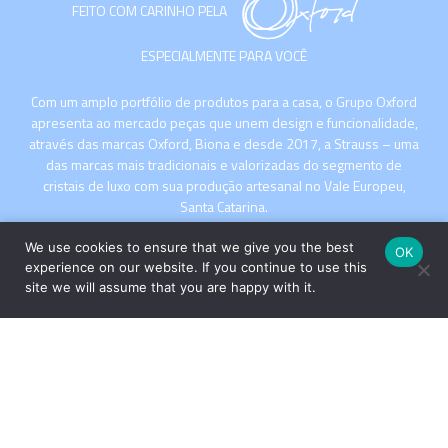
FEITO COM CARINHO PELA
ESPECIALMENTE PARA VOCÊ
Com um amplo portfólio de produtos para a casa, o Grupo Oxford
apresenta ao mercado peças que unem design e funcionalidade,
através das marcas Oxford, Biona e desde 2017, a Strauss – uma
das marcas mais tradicionais e valorizadas do segmento de
cristais de luxo com sua produção artesanal no Vale Europeu,
Santa Catarina.
We use cookies to ensure that we give you the best
OK
experience on our website. If you continue to use this
site we will assume that you are happy with it.
INSTITUCIONAL
COMPRE