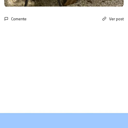
Comente
Ver post