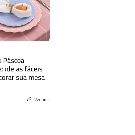
e Páscoa
: ideias fáceis
corar sua mesa
Ver post