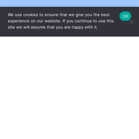
We use cookies to ensure that we give you the best
OK
experience on our website. If you continue to use this
site we will assume that you are happy with it.
FEITO COM CARINHO PELA
ESPECIALMENTE PARA VOCÊ
Com um amplo portfólio de produtos para a casa, o Grupo Oxford
apresenta ao mercado peças que unem design e funcionalidade,
através das marcas Oxford, Biona e desde 2017, a Strauss – uma
das marcas mais tradicionais e valorizadas do segmento de
cristais de luxo com sua produção artesanal no Vale Europeu,
Santa Catarina.
INSTITUCIONAL