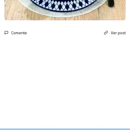
Comente
Ver post