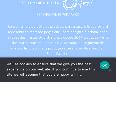
FEITO COM CARINHO PELA
ESPECIALMENTE PARA VOCÊ
Com um amplo portfólio de produtos para a casa, o Grupo Oxford
apresenta ao mercado peças que unem design e funcionalidade,
através das marcas Oxford, Biona e desde 2017, a Strauss – uma
das marcas mais tradicionais e valorizadas do segmento de
cristais de luxo com sua produção artesanal no Vale Europeu,
Santa Catarina.
We use cookies to ensure that we give you the best
OK
experience on our website. If you continue to use this
site we will assume that you are happy with it.
INSTITUCIONAL
COMPRE