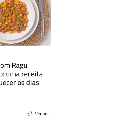
com Ragu
: uma receita
uecer os dias
Ver post