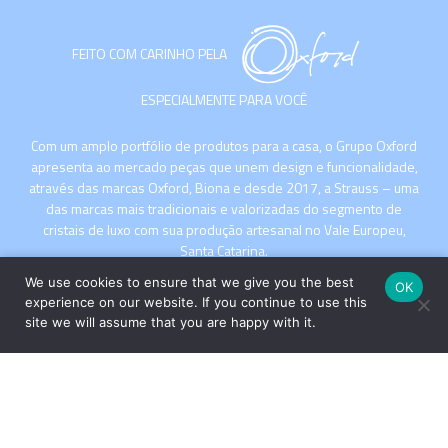
FEITO COM CARINHO PELA
ESPECIALMENTE PARA VOCÊ
Com um amplo portfólio de produtos para a casa, o Grupo Oxford
apresenta ao mercado peças que unem design e funcionalidade,
através das marcas Oxford, Biona e desde 2017, a Strauss – uma
das marcas mais tradicionais e valorizadas do segmento de
cristais de luxo com sua produção artesanal no Vale Europeu,
Santa Catarina.
We use cookies to ensure that we give you the best
OK
experience on our website. If you continue to use this
site we will assume that you are happy with it.
INSTITUCIONAL
COMPRE