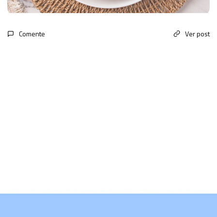
Comente
Ver post