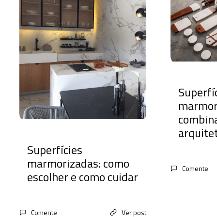
Superfí
marmor
combina
arquite
Superfícies
marmorizadas: como
Comente
escolher e como cuidar
Comente
Ver post