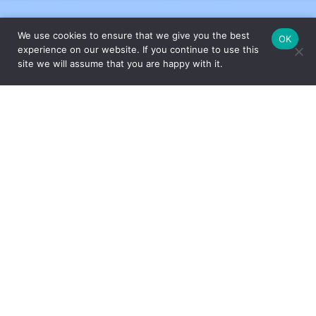
We use cookies to ensure that we give you the best
OK
experience on our website. If you continue to use this
site we will assume that you are happy with it.
FEITO COM CARINHO PELA
ESPECIALMENTE PARA VOCÊ
Com um amplo portfólio de produtos para a casa, o Grupo Oxford
apresenta ao mercado peças que unem design e funcionalidade,
através das marcas Oxford, Biona e desde 2017, a Strauss – uma
das marcas mais tradicionais e valorizadas do segmento de
cristais de luxo com sua produção artesanal no Vale Europeu,
Santa Catarina.
INSTITUCIONAL