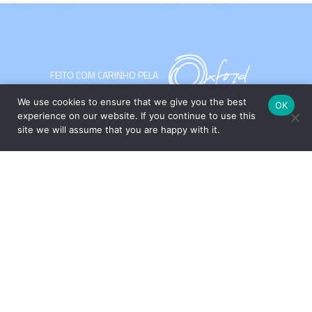
FEITO COM CARINHO PELA
We use cookies to ensure that we give you the best
ESPECIALMENTE PARA VOCÊ
OK
experience on our website. If you continue to use this
site we will assume that you are happy with it.
Com um amplo portfólio de produtos para a casa, o Grupo Oxford
apresenta ao mercado peças que unem design e funcionalidade,
através das marcas Oxford, Biona e desde 2017, a Strauss – uma
das marcas mais tradicionais e valorizadas do segmento de
cristais de luxo com sua produção artesanal no Vale Europeu,
Santa Catarina.