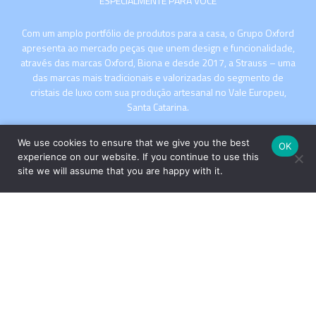
ESPECIALMENTE PARA VOCÊ
Com um amplo portfólio de produtos para a casa, o Grupo Oxford
apresenta ao mercado peças que unem design e funcionalidade,
através das marcas Oxford, Biona e desde 2017, a Strauss – uma
das marcas mais tradicionais e valorizadas do segmento de
cristais de luxo com sua produção artesanal no Vale Europeu,
Santa Catarina.
We use cookies to ensure that we give you the best
OK
experience on our website. If you continue to use this
site we will assume that you are happy with it.
INSTITUCIONAL
COMPRE
Copyright © 2026