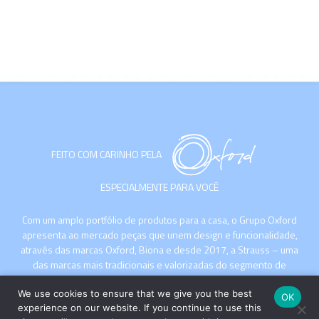
FEITO COM CARINHO PELA
ESPECIALMENTE PARA VOCÊ
Com um amplo portfólio de produtos para a casa, o Grupo Oxford
apresenta ao mercado peças que unem design e funcionalidade,
através das marcas Oxford, Biona e desde 2017, a Strauss – uma
das marcas mais tradicionais e valorizadas do segmento de
cristais de luxo com sua produção artesanal no Vale Europeu,
Santa Catarina.
We use cookies to ensure that we give you the best
OK
experience on our website. If you continue to use this