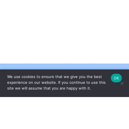
We use cookies to ensure that we give you the best
OK
experience on our website. If you continue to use this
site we will assume that you are happy with it.
FEITO COM CARINHO PELA
ESPECIALMENTE PARA VOCÊ
Com um amplo portfólio de produtos para a casa, o Grupo Oxford
apresenta ao mercado peças que unem design e funcionalidade,