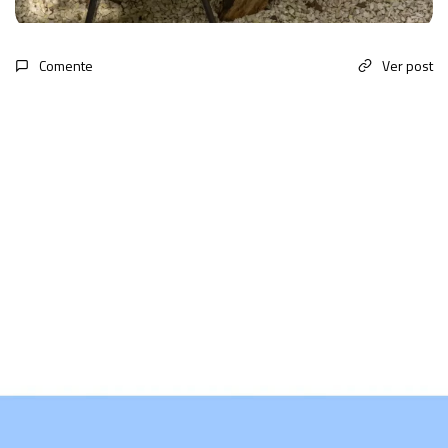
Comente
Ver post