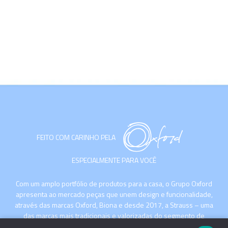
FEITO COM CARINHO PELA
ESPECIALMENTE PARA VOCÊ
Com um amplo portfólio de produtos para a casa, o Grupo Oxford
apresenta ao mercado peças que unem design e funcionalidade,
através das marcas Oxford, Biona e desde 2017, a Strauss – uma
das marcas mais tradicionais e valorizadas do segmento de
cristais de luxo com sua produção artesanal no Vale Europeu,