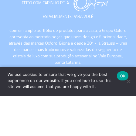
FEITO COM CARINHO PELA
ESPECIALMENTE PARA VOCÊ
Com um amplo portfólio de produtos para a casa, o Grupo Oxford
apresenta ao mercado peças que unem design e funcionalidade,
através das marcas Oxford, Biona e desde 2017, a Strauss – uma
das marcas mais tradicionais e valorizadas do segmento de
cristais de luxo com sua produção artesanal no Vale Europeu,
Santa Catarina.
We use cookies to ensure that we give you the best
OK
experience on our website. If you continue to use this
site we will assume that you are happy with it.
INSTITUCIONAL
COMPRE