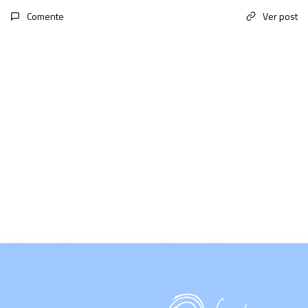
Comente
Ver post