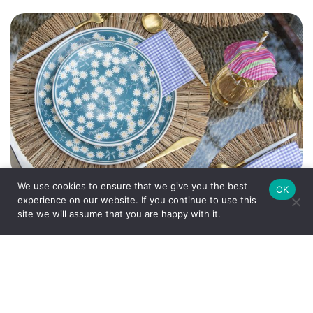
We use cookies to ensure that we give you the best
OK
Comente
Ver post
experience on our website. If you continue to use this
site we will assume that you are happy with it.
Entrada para almoço de Páscoa