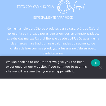
FEITO COM CARINHO PELA
ESPECIALMENTE PARA VOCÊ
Com um amplo portfólio de produtos para a casa, o Grupo Oxford
apresenta ao mercado peças que unem design e funcionalidade,
através das marcas Oxford, Biona e desde 2017, a Strauss – uma
das marcas mais tradicionais e valorizadas do segmento de
cristais de luxo com sua produção artesanal no Vale Europeu,
Santa Catarina.
We use cookies to ensure that we give you the best
OK
experience on our website. If you continue to use this
site we will assume that you are happy with it.
INSTITUCIONAL
COMPRE