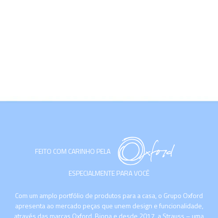
FEITO COM CARINHO PELA
ESPECIALMENTE PARA VOCÊ
Com um amplo portfólio de produtos para a casa, o Grupo Oxford
apresenta ao mercado peças que unem design e funcionalidade,
através das marcas Oxford, Biona e desde 2017, a Strauss – uma