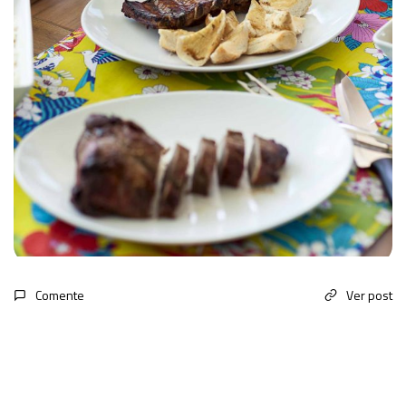
Comente
Ver post