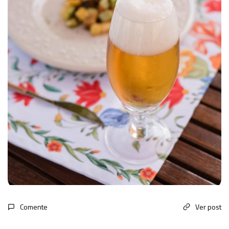
Comente
Ver post