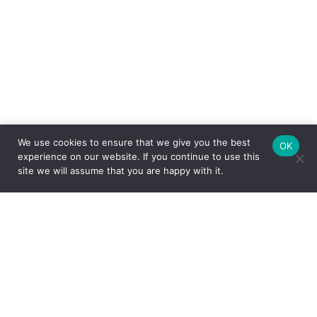
We use cookies to ensure that we give you the best
OK
experience on our website. If you continue to use this
site we will assume that you are happy with it.
FEITO COM CARINHO PELA
ESPECIALMENTE PARA VOCÊ