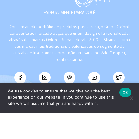
ESPECIALMENTE PARA VOCÊ
Com um amplo portfólio de produtos para a casa, o Grupo Oxford
apresenta ao mercado peças que unem design e funcionalidade,
através das marcas Oxford, Biona e desde 2017, a Strauss – uma
das marcas mais tradicionais e valorizadas do segmento de
cristais de luxo com sua produção artesanal no Vale Europeu,
Santa Catarina.
We use cookies to ensure that we give you the best
OK
experience on our website. If you continue to use this
site we will assume that you are happy with it.
INSTITUCIONAL
COMPRE