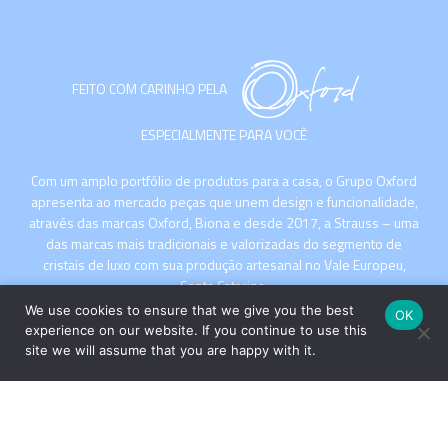
FEITO COM CARINHO PELA
ESPECIALMENTE PARA VOCÊ
Com um amplo portfólio de produtos para a casa, o Grupo Oxford
apresenta ao mercado peças que unem design e funcionalidade,
através das marcas Oxford, Biona e desde 2017, a Strauss – uma
das marcas mais tradicionais e valorizadas do segmento de
cristais de luxo com sua produção artesanal no Vale Europeu,
Santa Catarina.
We use cookies to ensure that we give you the best
OK
experience on our website. If you continue to use this
site we will assume that you are happy with it.
INSTITUCIONAL