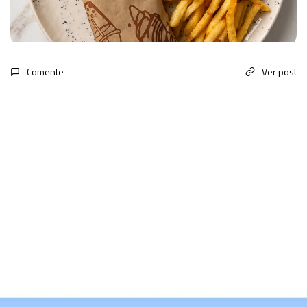
Comente
Ver post